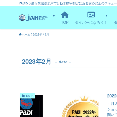
PADI5つ星☆茨城県水戸市と栃木県宇都宮にある安心安全のスキュ
TOP
ダイバーになろう！
ホーム
2023年
2月
2023年2月
– date –
20
SALE
１月
ショ
聞い