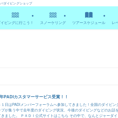
ーバダイビングショップ
ダイビングに行こう！
スノーケリング
ツアースケジュール
レ
22年PADIカスタマーサービス受賞！！
３１日はPADIメンバーフォーラムへ参加してきました！全国のダイビン
ップが集う中で去年度のダイビング状況、今後のダイビングなどのお話
てきました。 ＰＡＤＩ公式サイトはこちら その中で、なんとジャーダイ