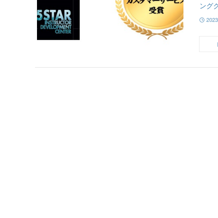
ングク
202