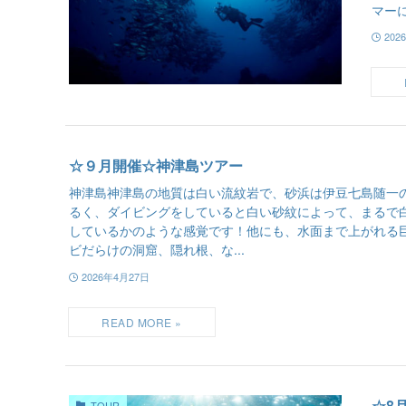
マーに
202
☆９月開催☆神津島ツアー
神津島神津島の地質は白い流紋岩で、砂浜は伊豆七島随一
るく、ダイビングをしていると白い砂紋によって、まるで
しているかのような感覚です！他にも、水面まで上がれる
ビだらけの洞窟、隠れ根、な...
2026年4月27日
☆8
TOUR