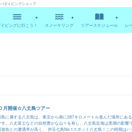
ーバダイビングショップ
ダイビングに行こう！
スノーケリング
ツアースケジュール
レ
０月開催☆八丈島ツアー
諸島に属する八丈島は、東京から南に287キロメートル進んだ場所にあ
です。八丈富士などの自然豊かな山々を有し、八丈島近海は黒潮の影響
回遊魚との遭遇率が高く、 伊豆七島No.1スポット八丈島！この時期はハ