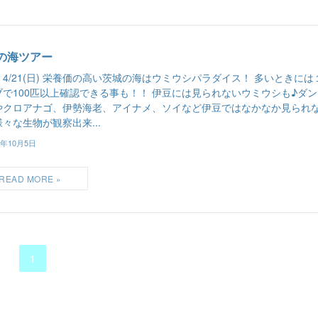
の海ツアー
4/21(日) 栄養価の高い茨城の海はウミウシパラダイス！ 多いときには
ブで100匹以上確認できる事も！！ 伊豆には見られないウミウシも♪ダ
やクロアナゴ、伊勢海老、アイナメ、ソイなど伊豆ではなかなか見られ
々な生物が観察出来...
7年10月5日
1