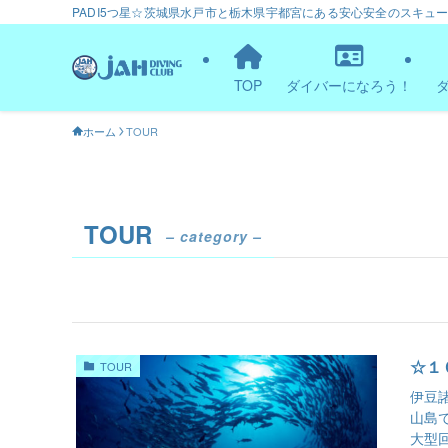
PADI5つ星☆茨城県水戸市と栃木県宇都宮にある安心安全のスキュ
TOP
ダイバーになろう！
ホーム
TOUR
TOUR
– category –
☆１
TOUR
伊豆
山島
大型