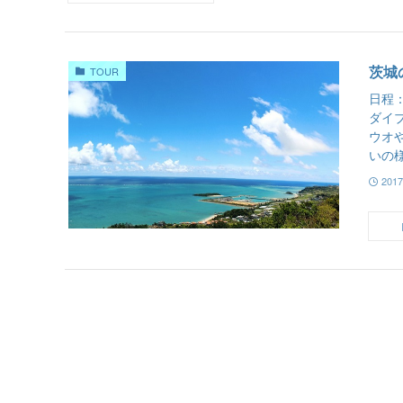
茨城
TOUR
日程：
ダイ
ウオ
いの様
201