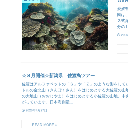
愛媛
園は
ス式
分の1
202
☆８月開催☆新潟県 佐渡島ツアー
佐渡はアルファベットの「Ｓ」や「Ｚ」のような形をしていて
トルの金北山（きんぽくさん）をはじめとする大佐渡の山地
の大地山（おおじやま）をはじめとする小佐渡の山地、中
がっています。日本海側最...
2026年4月27日