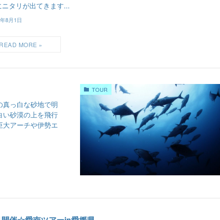
ニタリが出てきます...
6年8月1日
TOUR
の真っ白な砂地で明
白い砂漠の上を飛行
巨大アーチや伊勢エ
月開催☆愛南ツアーin愛媛県