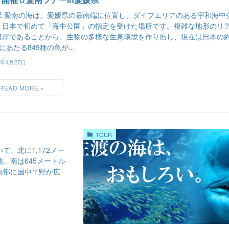
県 愛南の海は、愛媛県の最南端に位置し、ダイブエリアのある宇和海中
、日本で初めて「海中公園」の指定を受けた場所です。複雑な地形のリ
海岸であることから、生物の多様な生息環境を作り出し、現在は日本の約
にあたる849種の魚が...
6年4月27日
TOUR
、北に1,172メー
、南は645メートル
央部に国中平野が広