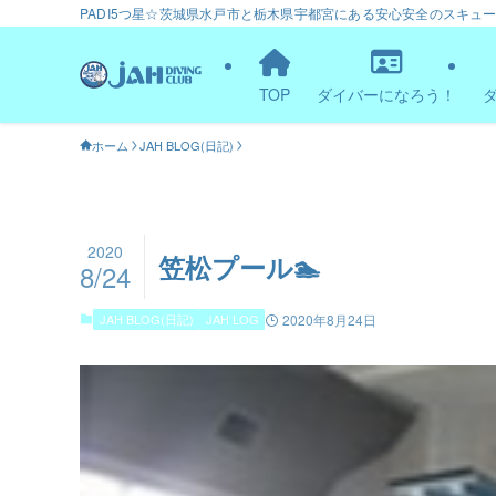
PADI5つ星☆茨城県水戸市と栃木県宇都宮にある安心安全のスキュ
TOP
ダイバーになろう！
ホーム
JAH BLOG(日記)
2020
笠松プール🏊
8/24
JAH BLOG(日記)
JAH LOG
2020年8月24日