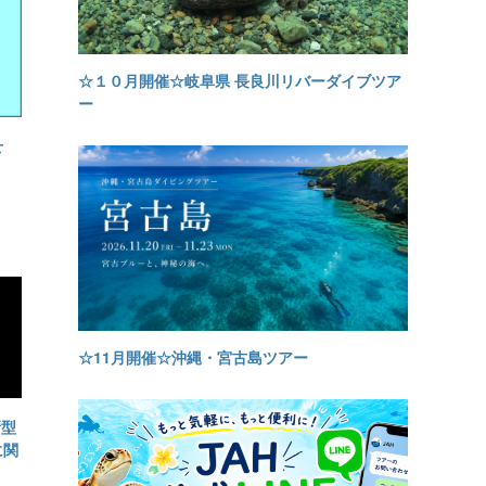
☆１０月開催☆岐阜県 長良川リバーダイブツア
ー
せ
☆11月開催☆沖縄・宮古島ツアー
新型
に関