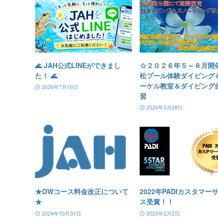
🌊 JAH公式LINEができまし
☆２０２６年５～８月開
た！ 🌊
松プール体験ダイビング
ーケル教室＆ダイビング
2026年7月10日
習
2026年3月28日
★OWコース料金改正について
2022年PADIカスタマー
★
ス受賞！！
2024年10月31日
2023年2月2日