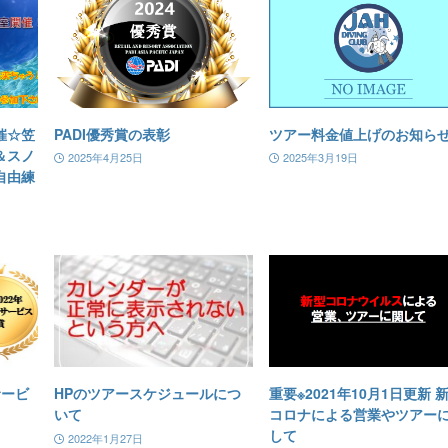
催☆笠
PADI優秀賞の表彰
ツアー料金値上げのお知ら
＆スノ
2025年4月25日
2025年3月19日
自由練
サービ
HPのツアースケジュールにつ
重要※2021年10月1日更新 
いて
コロナによる営業やツアー
して
2022年1月27日