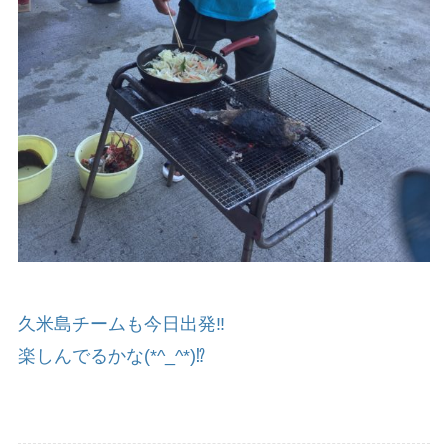
久米島チームも今日出発‼️
楽しんでるかな(*^_^*)⁉️