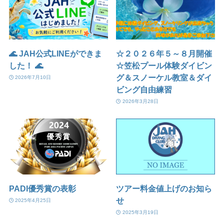
🌊 JAH公式LINEができま
☆２０２６年５～８月開催
した！ 🌊
☆笠松プール体験ダイビン
グ＆スノーケル教室＆ダイ
2026年7月10日
ビング自由練習
2026年3月28日
PADI優秀賞の表彰
ツアー料金値上げのお知ら
せ
2025年4月25日
2025年3月19日