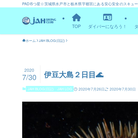
PADI5つ星☆茨城県水戸市と栃木県宇都宮にある安心安全のスキュ
TOP
ダイバーになろう！
ホーム
JAH BLOG(日記)
2020
伊豆大島２日目🌊
7/30
JAH BLOG(日記)
JAH LOG
2020年7月26日
2020年7月30日