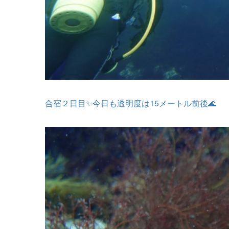
合宿２日目✨今日も透明度は15メートル前後🌊