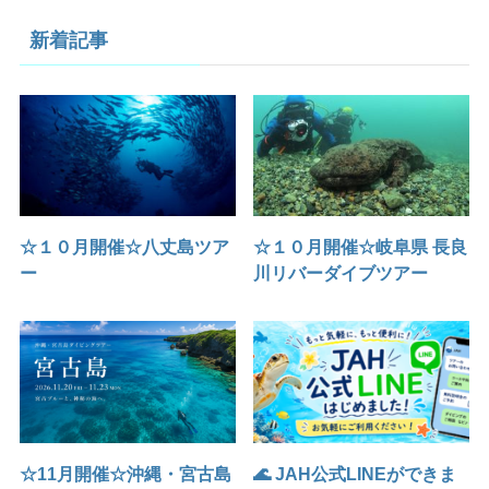
新着記事
☆１０月開催☆八丈島ツア
☆１０月開催☆岐阜県 長良
ー
川リバーダイブツアー
☆11月開催☆沖縄・宮古島
🌊 JAH公式LINEができま