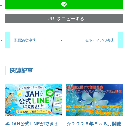
URLをコピーする
常夏満喫中🌴
モルディブの海①
関連記事
🌊 JAH公式LINEができま
☆２０２６年５～８月開催